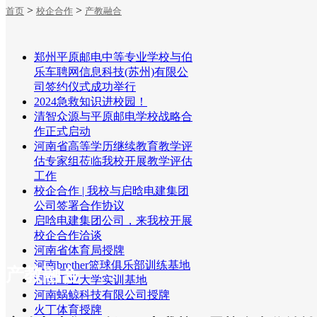
>
>
首页
校企合作
产教融合
招生就业
郑州平原邮电中等专业学校与伯
乐车聘网信息科技(苏州)有限公
司签约仪式成功举行
2024急救知识进校园！
清智众源与平原邮电学校战略合
作正式启动
河南省高等学历继续教育教学评
估专家组莅临我校开展教学评估
工作
校企合作 | 我校与启晗电建集团
公司签署合作协议
启唅电建集团公司，来我校开展
校企合作洽谈
河南省体育局授牌
河南brother篮球俱乐部训练基地
产教融合
河南工业大学实训基地
河南蜗鲸科技有限公司授牌
火丁体育授牌