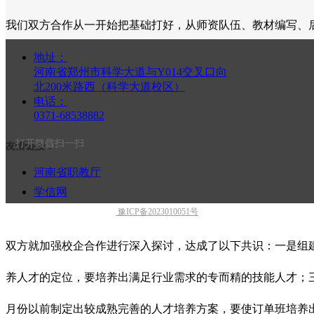
我们双方合作从一开始把基础打好，从师资队伍、教材编写、
班学生从入学开始就要着手培养职业素养。
地址：
河南省郑州市科学大道与Y014交叉口向
北200米路西（科学大道校区）
电话：
0371-68538882
打开抖音扫一扫
打开微信扫一扫
友情链接：
河南省职教厅
学信网
河南省教育考试院
豫ICP备2023010051号
双方就加强校企合作进行深入探讨，达成了以下共识：一是组
养人才的定位，要培养出满足行业需求的专而精的技能人才；三
月份以前制定出较成熟完善的人才培养方案，要使订单班培养