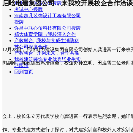
启唅电建集团公司，来我校开展校企合作洽谈
郑州大学体育学院授牌
考试中心授牌
河南超凡装饰设计工程有限公司
授牌
许昌中联心传科技有限公司授牌
郑大体育学院与我校深入合作
产教融合 | 我校与艾威生消防科
技公司深度合作
12月28日，启唅电力建设集团有限公司创始人龚进富一行来
产教融合 | 开创未来，合作共赢
我校建筑装饰专业优秀毕业生实
陶副刚、陈毅德出席洽谈会，校企办孙立明、田逸雪二位老师
习跟踪
回到首页
会上，校长朱立芳代表学校向龚进富一行表示热烈欢迎，她详
作、专业共建方式进行了探讨，对共建实训室和校外人才实训