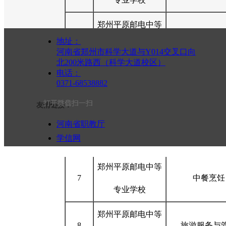
郑州平原邮电中等
4
建筑装饰技
地址：
专业学校
河南省郑州市科学大道与Y014交叉口向
北200米路西（科学大道校区）
郑州平原邮电中等
电话：
0371-68538882
5
应急救援技
专业学校
打开抖音扫一扫
打开微信扫一扫
友情链接：
郑州平原邮电中等
河南省职教厅
6
机电技术应
学信网
专业学校
河南省教育考试院
郑州平原邮电中等
7
中餐烹饪
专业学校
郑州平原邮电中等
8
旅游服务与