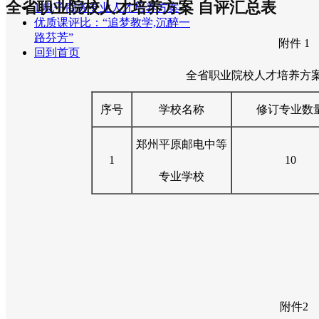
全省职业院校人才培养方案 自评汇总表
1.电子商务专业人才培养方案
优质课评比：“追梦教学,沉醉一
路芬芳”
附件 1
回到首页
全省职业院校人才培养方
序号
学校名称
修订专业数
郑州平原邮电中等
1
10
专业学校
附件2